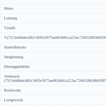
Motor
Leistung
V(stall)
V(75{5eb68abc682c3695e5075ae6818d61a223ac726b528b58b95f
Startrollstrecke
Steigleistung
Dienstgipfelhöhe
Verbrauch
(75{5eb68abc682c3695e5075ae6818d61a223ac726b528b58b95f97
Reichweite
Leergewicht