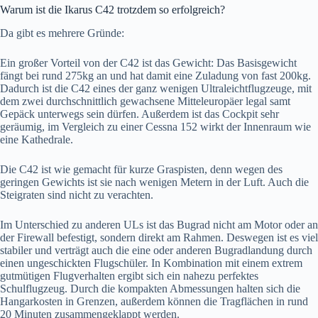
Warum ist die Ikarus C42 trotzdem so erfolgreich?
Da gibt es mehrere Gründe:
Ein großer Vorteil von der C42 ist das Gewicht: Das Basisgewicht
fängt bei rund 275kg an und hat damit eine Zuladung von fast 200kg.
Dadurch ist die C42 eines der ganz wenigen Ultraleichtflugzeuge, mit
dem zwei durchschnittlich gewachsene Mitteleuropäer legal samt
Gepäck unterwegs sein dürfen. Außerdem ist das Cockpit sehr
geräumig, im Vergleich zu einer Cessna 152 wirkt der Innenraum wie
eine Kathedrale.
Die C42 ist wie gemacht für kurze Graspisten, denn wegen des
geringen Gewichts ist sie nach wenigen Metern in der Luft. Auch die
Steigraten sind nicht zu verachten.
Im Unterschied zu anderen ULs ist das Bugrad nicht am Motor oder an
der Firewall befestigt, sondern direkt am Rahmen. Deswegen ist es viel
stabiler und verträgt auch die eine oder anderen Bugradlandung durch
einen ungeschickten Flugschüler. In Kombination mit einem extrem
gutmütigen Flugverhalten ergibt sich ein nahezu perfektes
Schulflugzeug. Durch die kompakten Abmessungen halten sich die
Hangarkosten in Grenzen, außerdem können die Tragflächen in rund
20 Minuten zusammengeklappt werden.