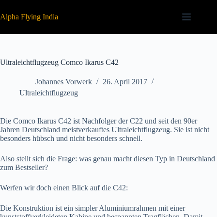
Zum
Inhalt
Alpha Flying India
springen
Ultraleichtflugzeug Comco Ikarus C42
Johannes Vorwerk
26. April 2017
Ultraleichtflugzeug
Die Comco Ikarus C42 ist Nachfolger der C22 und seit den 90er
Jahren Deutschland meistverkauftes Ultraleichtflugzeug. Sie ist nicht
besonders hübsch und nicht besonders schnell.
Also stellt sich die Frage: was genau macht diesen Typ in Deutschland
zum Bestseller?
Werfen wir doch einen Blick auf die C42:
Die Konstruktion ist ein simpler Aluminiumrahmen mit einer
kunststoffverkleideten Kabine und bespannten Tragflächen. Damit