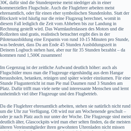
30€, dafür sind die Stundenpreise meist niedriger als in einer
kommerziellen Flugschule. Auch die Fluglehrer arbeiten meist
ehrenamtlich, oder für einen eher symbolischen Stundenlohn. Statt der
Blockzeit wird häufig nur die reine Flugzeug berechnet, womit in
diesem Fall lediglich die Zeit vom Abheben bis zur Landung in
Rechnung gestellt wird. Das Warmlaufenlassen des Motors und die
Rollzeiten sind gratis, realistisch betrachtet ergibt dies in der
Pilotenausbildung eine Ersparnis von rund 10-15 Minuten pro Stunde,
was bedeutet, dass Du am Ende 45 Stunden Ausbildungszeit in
Deinem Logbuch stehen hast, aber nur für 35 Stunden bezahlst – da
kommen rund 1,500€ zusammen!
Im Gegenzug ist der zeitliche Aufwand deutlich höher: auch als
Flugschüler muss man die Flugzeuge eigenhändig aus dem Hangar
herausholen, betanken, reinigen und später wieder einräumen. Für eine
Stunde Flugunterricht ist man Pie mal Daumen rund 3 Stunden am
Platz. Dafür trifft man viele nette und interessante Menschen und lernt
unheimlich viel über Flugzeuge und den Flugbetrieb.
Da die Fluglehrer ehrenamtlich arbeiten, stehen sie natürlich nicht rund
um die Uhr zur Verfügung. Oft wird nur am Wochenende geschult –
oder je nach Platz auch nur unter der Woche. Die Flugzeuge sind meist
deutlich älter, Glascockpits wird man eher selten finden, da die meisten
älteren Vereinsmitglieder ihren gewohnten Uhrenladen nicht missen